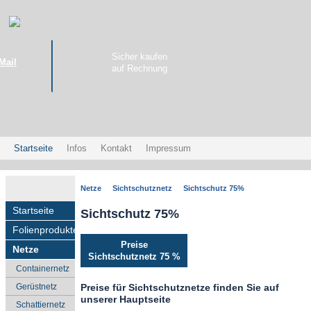
Sicher kaufen
Mail
auf Rechnung
Startseite
Infos
Kontakt
Impressum
Netze
Sichtschutznetz
Sichtschutz 75%
Startseite
Sichtschutz 75%
Folienprodukte
Preise
Netze
Sichtschutznetz 75 %
Containernetz
Gerüstnetz
Preise für Sichtschutznetze finden Sie auf
unserer Hauptseite
Schattiernetz