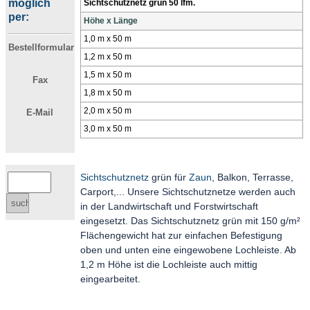
möglich
Sichtschutznetz grün 50 lfm.
per:
Höhe x Länge
1,0 m x 50 m
Bestellformular
1,2 m x 50 m
1,5 m x 50 m
Fax
1,8 m x 50 m
2,0 m x 50 m
E-Mail
3,0 m x 50 m
Sichtschutznetz
grün für
Zaun
, Balkon, Terrasse,
Carport,... Unsere Sichtschutznetze werden auch
in der Landwirtschaft und Forstwirtschaft
eingesetzt. Das Sichtschutznetz grün mit 150 g/m²
Flächengewicht hat zur einfachen Befestigung
oben und unten eine eingewobene Lochleiste. Ab
1,2 m Höhe ist die Lochleiste auch mittig
eingearbeitet.