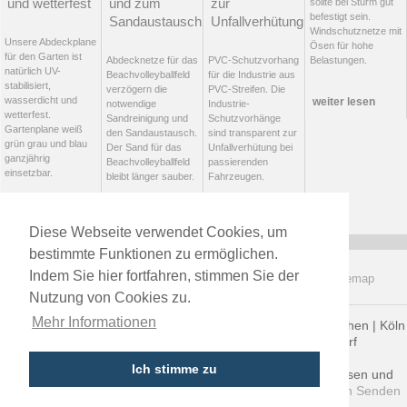
und wetterfest
und zum
zur
sollte bei Sturm gut
befestigt sein.
Sandaustausch
Unfallverhütung
Windschutznetze mit
Unsere Abdeckplane
Ösen für hohe
für den Garten ist
Abdecknetze für das
PVC-Schutzvorhang
Belastungen.
natürlich UV-
Beachvolleyballfeld
für die Industrie aus
stabilisiert,
verzögern die
PVC-Streifen. Die
wasserdicht und
weiter lesen
notwendige
Industrie-
wetterfest.
Sandreinigung und
Schutzvorhänge
Gartenplane weiß
den Sandaustausch.
sind transparent zur
grün grau und blau
Der Sand für das
Unfallverhütung bei
ganzjährig
Beachvolleyballfeld
passierenden
einsetzbar.
bleibt länger sauber.
Fahrzeugen.
weiter lesen
weiter lesen
weiter lesen
Diese Webseite verwendet Cookies, um
bestimmte Funktionen zu ermöglichen.
Indem Sie hier fortfahren, stimmen Sie der
Datenschutz
Widerrufsrecht
AGB
Lieferung / Versand
Sitemap
Nutzung von Cookies zu.
Mehr Informationen
Versand von Sichtschutz 75% nach Berlin | Hamburg | München | Köln
| Frankfurt | Dortmund | Stuttgart | Essen | Düsseldorf
Ich stimme zu
Rechtsbeistand im Raum Ulm / Neu-Ulm / Senden / Illertissen und
Umgebung:
Anwalt Ulm - Kanzlei Börner & Prötzel mit Sitz in Senden