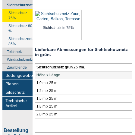
Sichtschutznetz
Sichtschutz
75%
Sichtschutz 80
Sichtschutz in 75%
%
Sichtschutznetz
85%
Lieferbare Abmessungen für Sichtschutznetz
Teichnetz
in grün:
Windschutznetz
Sichtschutznetz grün 25 lfm.
Zaunblende
Bodengewebe
Höhe x Länge
1,0 m x 25 m
Planen
1,2 m x 25 m
Siloschutz
1,5 m x 25 m
Technische
Artikel
1,8 m x 25 m
2,0 m x 25 m
Bestellung