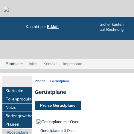
Sicher kaufen
Kontakt per
E-Mail
auf Rechnung
Startseite
Infos
Kontakt
Impressum
Planen
Gerüstplane
Startseite
Gerüstplane
Folienprodukte
Preise Gerüstplane
Netze
Bodengewebe
Planen
Gerüstplane mit Ösen
Abdeckplane