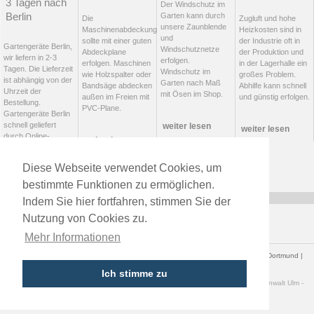
3 Tagen nach
Der Windschutz im
Berlin
Garten kann durch
Die
Zugluft und hohe
unsere Zaunblende
Maschinenabdeckung
Heizkosten sind in
und
sollte mit einer guten
der Industrie oft in
Gartengeräte Berlin,
Windschutznetze
Abdeckplane
der Produktion und
wir liefern in 2-3
erfolgen.
erfolgen. Maschinen
in der Lagerhalle ein
Tagen. Die Lieferzeit
Windschutz im
wie Holzspalter oder
großes Problem.
ist abhängig von der
Garten nach Maß
Bandsäge abdecken
Abhilfe kann schnell
Uhrzeit der
mit Ösen im Shop.
außen im Freien mit
und günstig erfolgen.
Bestellung.
PVC-Plane.
Gartengeräte Berlin
schnell geliefert
weiter lesen
weiter lesen
durch Online-
weiter lesen
Bestellung.
Diese Webseite verwendet Cookies, um
weiter lesen
bestimmte Funktionen zu ermöglichen.
Indem Sie hier fortfahren, stimmen Sie der
Nutzung von Cookies zu.
Datenschutz
Widerrufsrecht
AGB
Lieferung / Versand
Sitemap
Mehr Informationen
Versand von Gerüstplane nach Berlin | Hamburg | München | Köln | Frankfurt | Dortmund |
Stuttgart | Essen | Düsseldorf
Ich stimme zu
Rechtsbeistand im Raum Ulm / Neu-Ulm / Senden / Illertissen und Umgebung:
Anwalt Ulm -
Kanzlei Börner & Prötzel mit Sitz in Senden