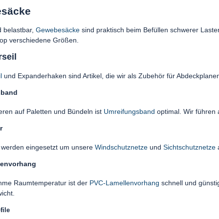
säcke
d belastbar,
Gewebesäcke
sind praktisch beim Befüllen schwerer Lasten
op verschiedene Größen.
seil
l
und Expanderhaken sind Artikel, die wir als Zubehör für Abdeckplan
sband
eren auf Paletten und Bündeln ist
Umreifungsband
optimal. Wir führen
r
werden eingesetzt um unsere
Windschutznetze
und
Sichtschutznetze
a
lenvorhang
hme Raumtemperatur ist der
PVC-Lamellenvorhang
schnell und günsti
icht.
file