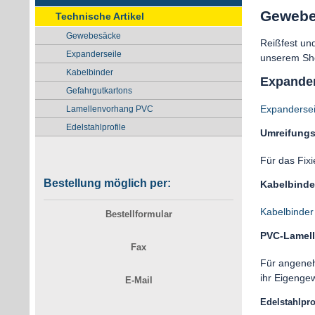
Gewebe
Technische Artikel
Gewebesäcke
Reißfest un
Expanderseile
unserem Sh
Kabelbinder
Expander
Gefahrgutkartons
Expandersei
Lamellenvorhang PVC
Edelstahlprofile
Umreifung
Für das Fixi
Bestellung möglich per:
Kabelbinde
Kabelbinder
Bestellformular
PVC-Lamel
Fax
Für angene
ihr Eigengew
E-Mail
Edelstahlpro