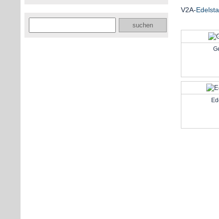
V2A-
Edelsta
G
Ed